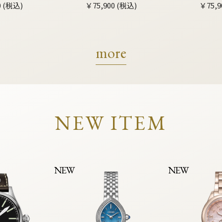
0 (税込)
￥75,900 (税込)
￥75,9
more
NEW ITEM
NEW
NEW