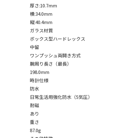
厚さ:10.7mm
横:34.0mm
縦:40.4mm
ガラス材質
ボックス型ハードレックス
中留
ワンプッシュ両開き方式
腕周り長さ（最長）
198.0mm
時計仕様
防水
日常生活用強化防水（5気圧）
耐磁
あり
重さ
87.0g