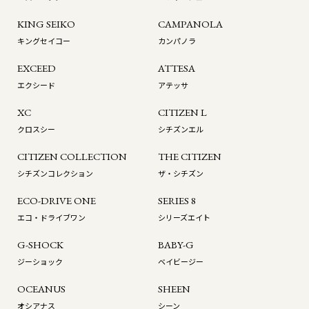
KING SEIKO
CAMPANOLA
キングセイコー
カンパノラ
EXCEED
ATTESA
エクシード
アテッサ
XC
CITIZEN L
クロスシー
シチズンエル
CITIZEN COLLECTION
THE CITIZEN
シチズンコレクション
ザ・シチズン
ECO-DRIVE ONE
SERIES 8
エコ・ドライブワン
シリーズエイト
G-SHOCK
BABY-G
ジーショック
ベイビージー
OCEANUS
SHEEN
オシアナス
シーン