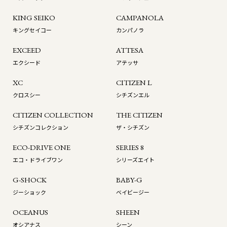
KING SEIKO
CAMPANOLA
キングセイコー
カンパノラ
EXCEED
ATTESA
エクシード
アテッサ
XC
CITIZEN L
クロスシー
シチズンエル
CITIZEN COLLECTION
THE CITIZEN
シチズンコレクション
ザ・シチズン
ECO-DRIVE ONE
SERIES 8
エコ・ドライブワン
シリーズエイト
G-SHOCK
BABY-G
ジーショック
ベイビージー
OCEANUS
SHEEN
オシアナス
シーン