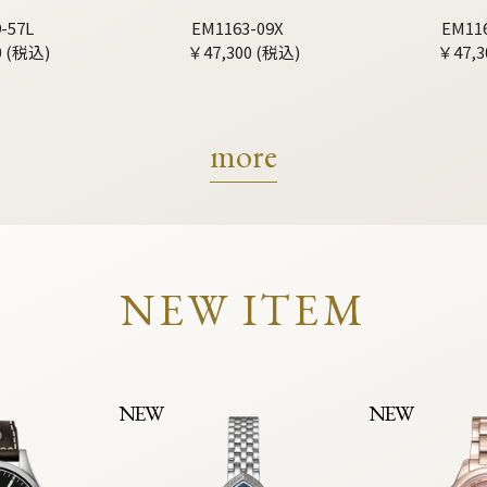
-57L
EM1163-09X
EM11
0 (税込)
￥47,300 (税込)
￥47,3
more
NEW ITEM
NEW
NEW