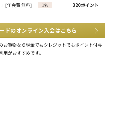
カ」
[年会費 無料]
1%
320
ポイント
ードのオンライン入会はこちら
のお買物なら現金でもクレジットでもポイント付与
利用がおすすめです。