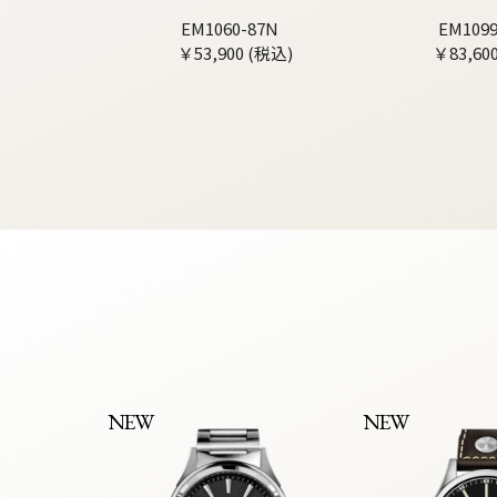
EM1060-87N
EM1099
￥53,900 (税込)
￥83,60
NEW
NEW