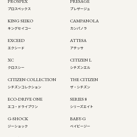
PROSPEX
PRESAGE
プロスペックス
プレザージュ
KING SEIKO
CAMPANOLA
キングセイコー
カンパノラ
EXCEED
ATTESA
エクシード
アテッサ
XC
CITIZEN L
クロスシー
シチズンエル
CITIZEN COLLECTION
THE CITIZEN
シチズンコレクション
ザ・シチズン
ECO-DRIVE ONE
SERIES 8
エコ・ドライブワン
シリーズエイト
G-SHOCK
BABY-G
ジーショック
ベイビージー