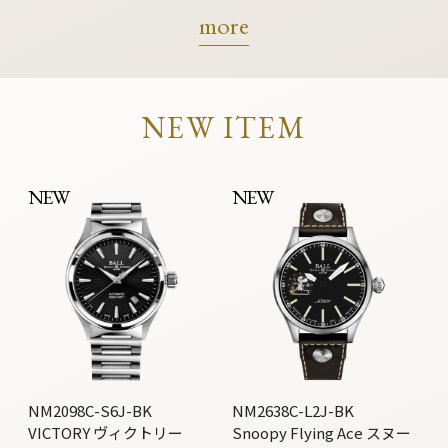
more
NEW ITEM
NEW
NEW
NM2098C-S6J-BK
NM2638C-L2J-BK
VICTORY ヴィクトリー
Snoopy Flying Ace スヌー