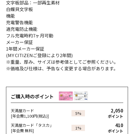
文字板部品：一部再生素材
白蝶貝文字板
機能
充電警告機能
過充電防止機能
フル充電時約7ヶ月可動
メーカー保証
1年間メーカー保証
(MY CITIZENご登録により2年間)
※重量、厚み、サイズは参考値としてご参照ください。
※価格及び仕様は、予告なく変更する場合があります。
ご購入時のポイント
2,050
天満屋カード
5%
[年会費1,100円(税込)]
ポイント
410
天満屋カード「タスカ」
1%
[年会費 無料]
ポイント