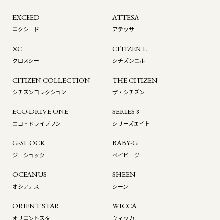
EXCEED
ATTESA
エクシード
アテッサ
XC
CITIZEN L
クロスシー
シチズンエル
CITIZEN COLLECTION
THE CITIZEN
シチズンコレクション
ザ・シチズン
ECO-DRIVE ONE
SERIES 8
エコ・ドライブワン
シリーズエイト
G-SHOCK
BABY-G
ジーショック
ベイビージー
OCEANUS
SHEEN
オシアナス
シーン
ORIENT STAR
WICCA
オリエントスター
ウィッカ