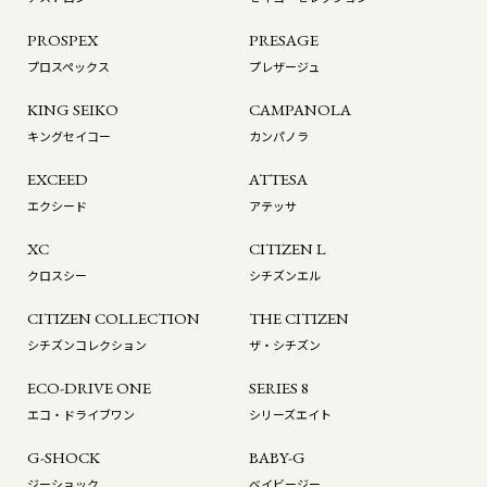
PROSPEX
PRESAGE
プロスペックス
プレザージュ
KING SEIKO
CAMPANOLA
キングセイコー
カンパノラ
EXCEED
ATTESA
エクシード
アテッサ
XC
CITIZEN L
クロスシー
シチズンエル
CITIZEN COLLECTION
THE CITIZEN
シチズンコレクション
ザ・シチズン
ECO-DRIVE ONE
SERIES 8
エコ・ドライブワン
シリーズエイト
G-SHOCK
BABY-G
ジーショック
ベイビージー