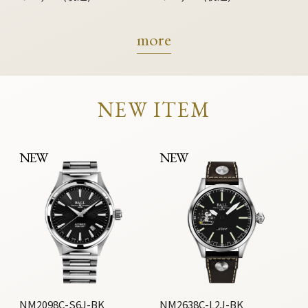
more
NEW ITEM
NEW
NEW
NM2098C-S6J-BK
NM2638C-L2J-BK