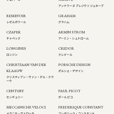
アントワーヌ プレジウソ ジュネーブ
RESERVOIR
GRAHAM
レゼルボワール
グラハム
CZAPEK
ARMIN STROM
チャペック
アーミン・シュトローム
LONGINES
CREDOR
ロンジン
クレドール
CHRISTIAAN VAN DER
PORSCHE DESIGN
KLAAUW
ポルシェ・デザイン
クリスティアン・ヴァン・デル・クラ
ーウ
CENTURY
PAUL PICOT
センチュリー
ポール ピコ
MECCANICHE VELOCI
FREDERIQUE CONSTANT
メカニケ・ヴェローチ
フレデリック・コンスタント