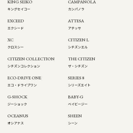
KING SEIKO
CAMPANOLA
キングセイコー
カンパノラ
EXCEED
ATTESA
エクシード
アテッサ
XC
CITIZEN L
クロスシー
シチズンエル
CITIZEN COLLECTION
THE CITIZEN
シチズンコレクション
ザ・シチズン
ECO-DRIVE ONE
SERIES 8
エコ・ドライブワン
シリーズエイト
G-SHOCK
BABY-G
ジーショック
ベイビージー
OCEANUS
SHEEN
オシアナス
シーン