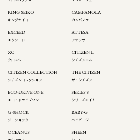
KING SEIKO
CAMPANOLA
キングセイコー
カンパノラ
EXCEED
ATTESA
エクシード
アテッサ
XC
CITIZEN L
クロスシー
シチズンエル
CITIZEN COLLECTION
THE CITIZEN
シチズンコレクション
ザ・シチズン
ECO-DRIVE ONE
SERIES 8
エコ・ドライブワン
シリーズエイト
G-SHOCK
BABY-G
ジーショック
ベイビージー
OCEANUS
SHEEN
オシアナス
シーン